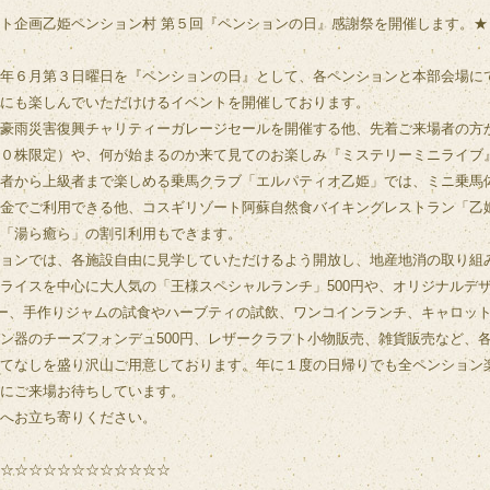
ト企画乙姫ペンション村 第５回『ペンションの日』感謝祭を開催します。★
年６月第３日曜日を『ペンションの日』として、各ペンションと本部会場に
にも楽しんでいただけけるイベントを開催しております。
豪雨災害復興チャリティーガレージセールを開催する他、先着ご来場者の方
０株限定）や、何が始まるのか来て見てのお楽しみ『ミステリーミニライブ
者から上級者まで楽しめる乗馬クラブ「エルパティオ乙姫」では、ミニ乗馬
金でご利用できる他、コスギリゾート阿蘇自然食バイキングレストラン「乙
「湯ら癒ら」の割引利用もできます。
ョンでは、各施設自由に見学していただけるよう開放し、地産地消の取り組
ライスを中心に大人気の「王様スペシャルランチ」500円や、オリジナルデ
キー、手作りジャムの試食やハーブティの試飲、ワンコインランチ、キャロッ
ン器のチーズフォンデュ500円、レザークラフト小物販売、雑貨販売など、
てなしを盛り沢山ご用意しております。年に１度の日帰りでも全ペンション
にご来場お待ちしています。
場へお立ち寄りください。
☆☆☆☆☆☆☆☆☆☆☆☆