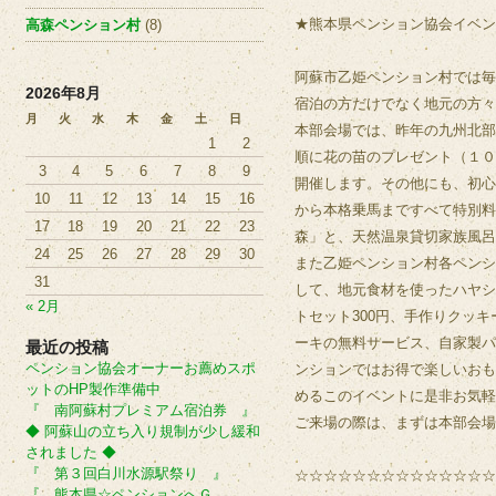
★熊本県ペンション協会イベン
高森ペンション村
(8)
阿蘇市乙姫ペンション村では毎
2026年8月
宿泊の方だけでなく地元の方々
月
火
水
木
金
土
日
本部会場では、昨年の九州北部
1
2
順に花の苗のプレゼント（１０
3
4
5
6
7
8
9
開催します。その他にも、初心
10
11
12
13
14
15
16
から本格乗馬まですべて特別料
17
18
19
20
21
22
23
森」と、天然温泉貸切家族風呂
24
25
26
27
28
29
30
また乙姫ペンション村各ペンシ
31
して、地元食材を使ったハヤシ
« 2月
トセット300円、手作りクッ
ーキの無料サービス、自家製パ
最近の投稿
ペンション協会オーナーお薦めスポ
ンションではお得で楽しいおも
ットのHP製作準備中
めるこのイベントに是非お気軽
『 南阿蘇村プレミアム宿泊券 』
ご来場の際は、まずは本部会
◆ 阿蘇山の立ち入り規制が少し緩和
されました ◆
『 第３回白川水源駅祭り 』
☆☆☆☆☆☆☆☆☆☆☆☆☆☆
『 熊本県☆ペンションへＧ