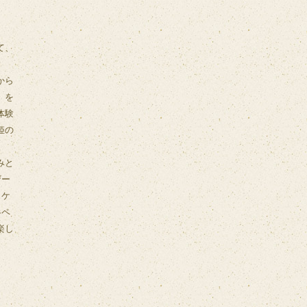
て、
から
』を
体験
姫の
みと
ザー
トケ
各ペ
楽し