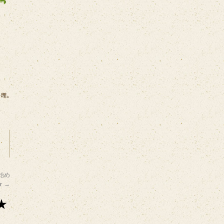
始め
★
→
★