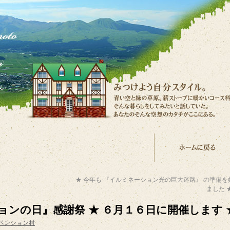
★ 今年も 『イルミネーション光の巨大迷路』 の準備を
ました 
ョンの日』感謝祭 ★ ６月１６日に開催します 
ペンション村