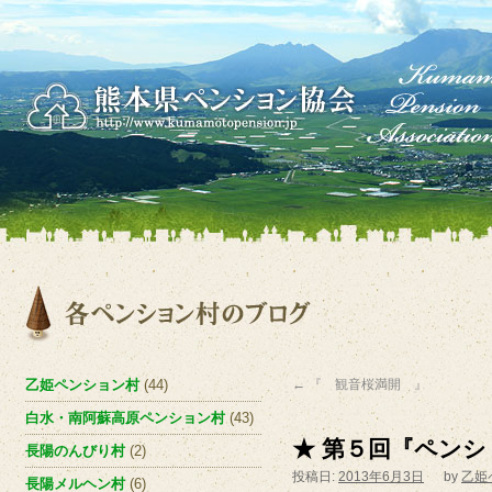
乙姫ペンション村
(44)
←
『 観音桜満開 』
白水・南阿蘇高原ペンション村
(43)
★ 第５回『ペンシ
長陽のんびり村
(2)
投稿日:
2013年6月3日
by
乙姫
長陽メルヘン村
(6)