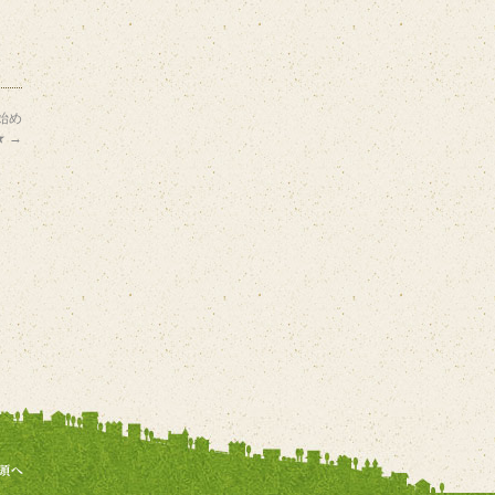
始め
★
→