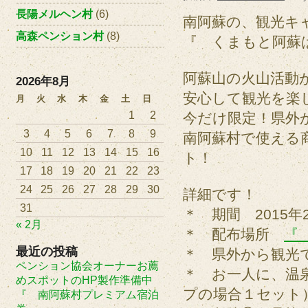
長陽メルヘン村
(6)
南阿蘇の、観光キ
高森ペンション村
(8)
『 くまもと阿蘇
阿蘇山の火山活動
2026年8月
安心して観光を楽
月
火
水
木
金
土
日
1
2
今だけ限定！県外
3
4
5
6
7
8
9
南阿蘇村で使える商
10
11
12
13
14
15
16
ト！
17
18
19
20
21
22
23
24
25
26
27
28
29
30
詳細です！
31
＊ 期間 2015年
« 2月
＊ 配布場所
『
最近の投稿
＊ 県外から観光
ペンション協会オーナーお薦
＊ お一人に、温
めスポットのHP製作準備中
プの場合１セット
『 南阿蘇村プレミアム宿泊