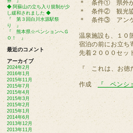
券 』
＊ 条件① 県外
◆ 阿蘇山の立ち入り規制が少
＊ 条件② 観光
し緩和されました ◆
＊ 条件③ アン
『 第３回白川水源駅祭
り 』
『 熊本県☆ペンションへＧ
温泉施設も、１０
Ｏ！ 』
宿泊の前にお立ち
最近のコメント
先着２０００セッ
アーカイブ
2024年2月
『 これは、お徳
2016年1月
2015年11月
作成
『 ペンシ
2015年7月
2015年4月
2015年3月
2015年2月
2015年1月
2014年6月
2013年12月
2013年11月