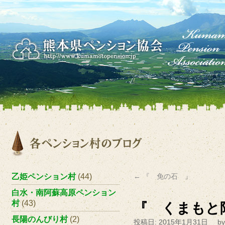
乙姫ペンション村
(44)
←
『 免の石 』
白水・南阿蘇高原ペンション
村
(43)
『 くまもと
長陽のんびり村
(2)
投稿日:
2015年1月31日
by