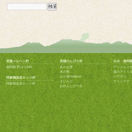
長陽メルヘン村
長陽のんびり村
白水・南阿
南阿蘇 野ばらINN
あかね雲
アンジェリ
木の実
森のアトリ
山小屋Holahoo
ハウディ
阿蘇鶴温泉ロッジ村
まいんど
ティンクナ
阿蘇鶴温泉ロッジ村
おれんじびーる